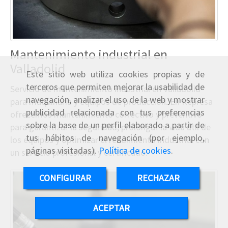
Mantenimiento industrial en
Valladolid
Este sitio web utiliza cookies propias y de
terceros que permiten mejorar la usabilidad de
Servicio de mantenimiento industrial en Valladolid
navegación, analizar el uso de la web y mostrar
para maquinaria y equipos de producción. En Represa
publicidad relacionada con tus preferencias
ofrecemos mantenimiento correctivo y preventivo
sobre la base de un perfil elaborado a partir de
para garantizar la seguridad, prolongar la vida útil de
tus hábitos de navegación (por ejemplo,
los equipos y optimizar el rendimiento industrial con
páginas visitadas).
Política de cookies
.
un servicio profesional y certificado.
CONFIGURAR
RECHAZAR
ACEPTAR