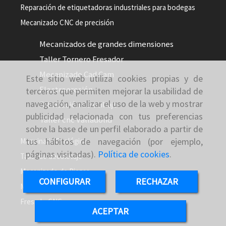
Reparación de etiquetadoras industriales para bodegas
Mecanizado CNC de precisión
Mecanizados de grandes dimensiones
Taller Tornero Fresador
Mecanizado Cad Cam
Este sitio web utiliza cookies propias y de
Electroerosión
terceros que permiten mejorar la usabilidad de
navegación, analizar el uso de la web y mostrar
Fabricación de utillaje
publicidad relacionada con tus preferencias
Taller cnc Valladolid
sobre la base de un perfil elaborado a partir de
tus hábitos de navegación (por ejemplo,
Maquinaria Enológica
páginas visitadas).
Política de cookies
.
Taller de decoletaje
Mecanizado de Piezas
CONFIGURAR
RECHAZAR
Montaje y mantenimiento
Fresado CNC
ACEPTAR