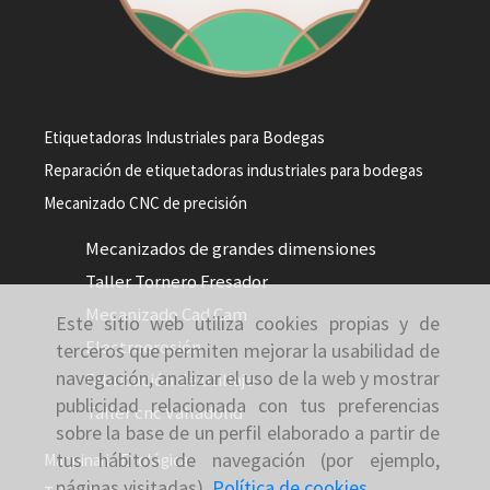
Etiquetadoras Industriales para Bodegas
Reparación de etiquetadoras industriales para bodegas
Mecanizado CNC de precisión
Mecanizados de grandes dimensiones
Taller Tornero Fresador
Mecanizado Cad Cam
Este sitio web utiliza cookies propias y de
Electroerosión
terceros que permiten mejorar la usabilidad de
navegación, analizar el uso de la web y mostrar
Fabricación de utillaje
publicidad relacionada con tus preferencias
Taller cnc Valladolid
sobre la base de un perfil elaborado a partir de
tus hábitos de navegación (por ejemplo,
Maquinaria Enológica
páginas visitadas).
Política de cookies
.